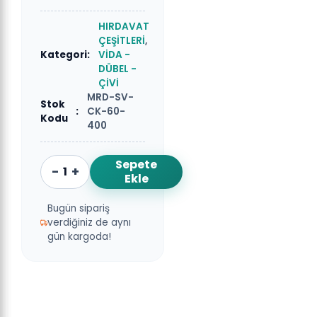
HIRDAVAT
ÇEŞİTLERİ
,
Kategori
:
VİDA -
DÜBEL -
ÇİVİ
MRD-SV-
Stok
:
CK-60-
Kodu
400
Sepete
-
+
Ekle
Bugün sipariş
verdiğiniz de aynı
gün kargoda!