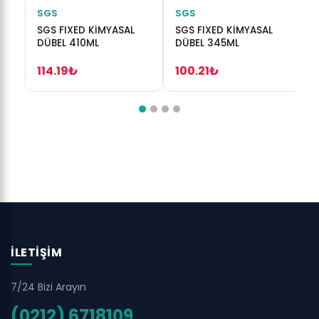
SGS
SGS
SGS FIXED KİMYASAL
SGS FIXED KİMYASAL
S
DÜBEL 410ML
DÜBEL 345ML
S
V
114.19₺
100.21₺
İLETIŞIM
7/24 Bizi Arayın
(0212) 6718109