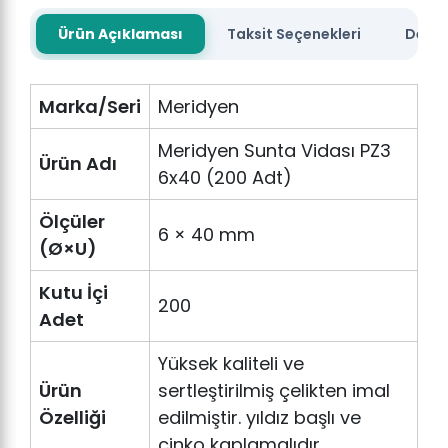
Ürün Açıklaması
Taksit Seçenekleri
Değer
Marka/Seri
Meridyen
Meridyen Sunta Vidası PZ3
Ürün Adı
6x40 (200 Adt)
Ölçüler
6 × 40 mm
(Ø×U)
Kutu İçi
200
Adet
Yüksek kaliteli ve
Ürün
sertleştirilmiş çelikten imal
Özelliği
edilmiştir. yıldız başlı ve
çinko kaplamalıdır.