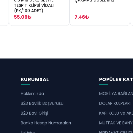
0,5 MM DERZ SEVİYE
ÇAKMALI DÜBEL M12
TESPİT KLİPSİ VİDALI
(PK/100 ADET)
55.06₺
7.46₺
KURUMSAL
POPÜLER KA
Hakkımızda
MOBİLYA BAĞLANT
B2B Bayilik Başvurusu
DOLAP KULPLARI
B2B Bayi Girişi
KAPI KOLU ve AK
Banka Hesap Numaraları
MUTFAK VE BANY
İletişim
HIRDAVAT ÇEŞİTL