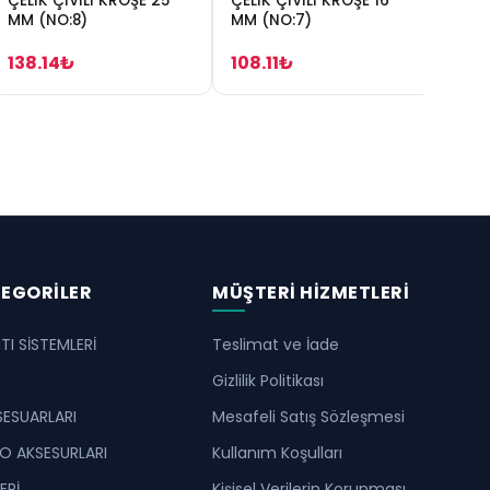
ÇELİK ÇİVİLİ KROŞE 25
ÇELİK ÇİVİLİ KROŞE 16
ÇELİ
MM (NO:8)
MM (NO:7)
MM (
138.14₺
108.11₺
56.
TEGORILER
MÜŞTERI HIZMETLERI
I SİSTEMLERİ
Teslimat ve İade
Gizlilik Politikası
SESUARLARI
Mesafeli Satış Sözleşmesi
O AKSESURLARI
Kullanım Koşulları
ERİ
Kişisel Verilerin Korunması