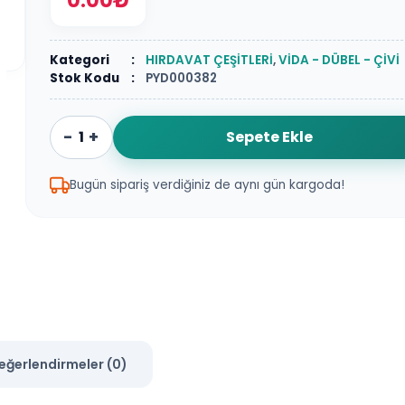
0.00₺
Kategori
:
HIRDAVAT ÇEŞİTLERİ
,
VİDA - DÜBEL - ÇİVİ
Stok Kodu
:
PYD000382
-
+
Sepete Ekle
Bugün sipariş verdiğiniz de aynı gün kargoda!
eğerlendirmeler (0)