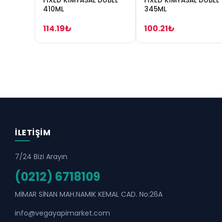
FIXED KİMYASAL DÜBEL
FIXED KİMYASAL DÜBEL
410ML
345ML
114.19₺
100.21₺
İLETIŞIM
7/24 Bizi Arayın
(0212) 6718109
MİMAR SİNAN MAH.NAMIK KEMAL CAD. No:26A
info@vegayapimarket.com