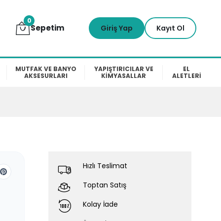
0
Sepetim
Giriş Yap
Kayıt Ol
MUTFAK VE BANYO
YAPIŞTIRICILAR VE
EL
AKSESURLARI
KİMYASALLAR
ALETLERİ
Hızlı Teslimat
Toptan Satış
Kolay İade